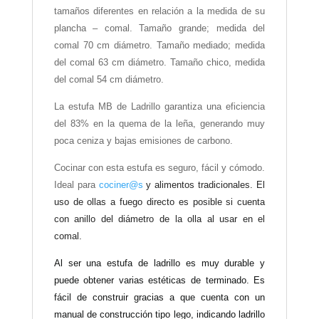
tamaños diferentes en relación a la medida de su
plancha – comal. Tamaño grande; medida del
comal 70 cm diámetro. Tamaño mediado; medida
del comal 63 cm diámetro. Tamaño chico, medida
del comal 54 cm diámetro.
La estufa MB de Ladrillo garantiza una eficiencia
del 83% en la quema de la leña, generando muy
poca ceniza y bajas emisiones de carbono.
Cocinar con esta estufa es
segur
o
, fácil y cómod
o
.
Ideal para
cociner@s
y alimentos tradicionales.
El
uso de ollas a fuego directo es posible si cuenta
con anillo del diámetro de
la
olla
a
l
usar en
el
comal.
Al ser una estufa de ladrillo es muy durable y
puede obtener varias estéticas de terminado. Es
fácil de construir gracias a que cuenta con un
manual de construcción tipo
l
ego, indicando ladrillo